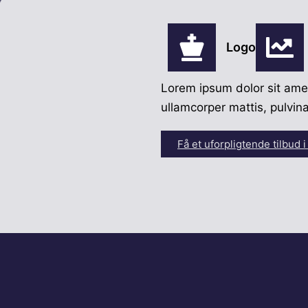
Logo
Lorem ipsum dolor sit amet,
ullamcorper mattis, pulvin
Få et uforpligtende tilbud i