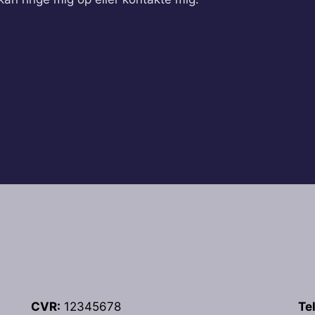
CVR:
12345678
Te