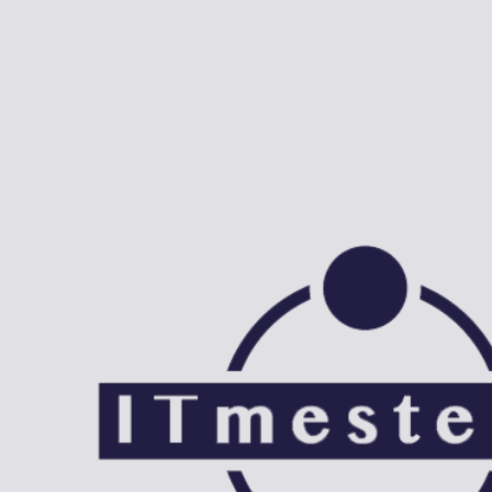
Spring
til
indhold